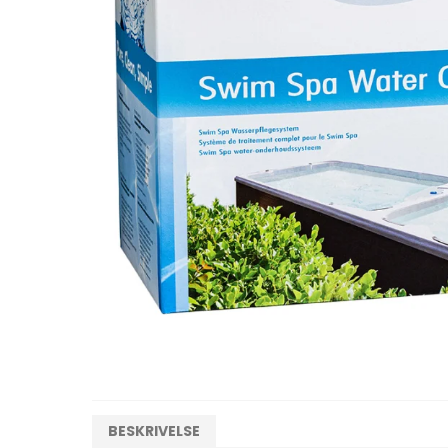
Endless Pools filtre
Marquis filtre
DROP filtre
Kirami filtre
Wellis filtre
Aquavia filtre
BESKRIVELSE