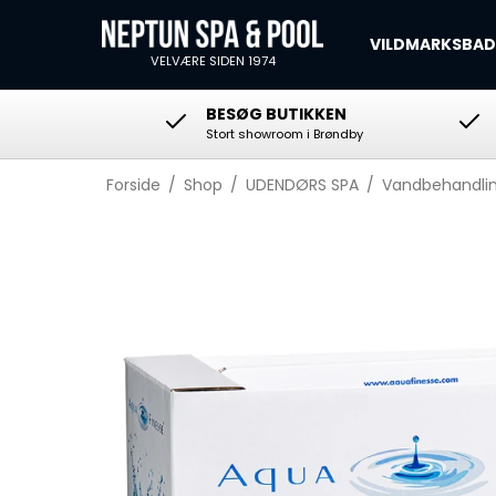
VILDMARKSBA
VELVÆRE SIDEN 1974
BESØG BUTIKKEN
Stort showroom i Brøndby
Klor
Klorfri vandpleje
Forside
/
Shop
/
UDENDØRS SPA
/
Vandbehandli
Vandbalance
Vedligehold & rengøring
Freshwater Salt
System™
AquaFinesse®
Hydropool filtre
Caldera Spas filtre