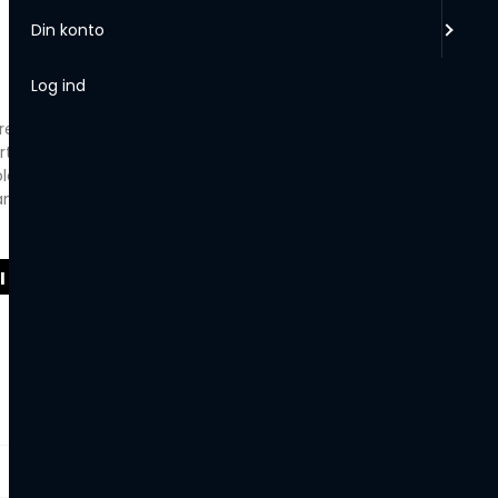
Din konto
Log ind
s behovet for klor med op til 70% og vandet vil
t at bade i.
olejere, som prøver AquaFinesse®, oplever en
andkvaliteten og mindre arbejde ved at holde
I KURV