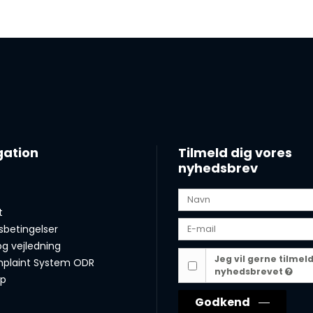
gation
Tilmeld dig vores
nyhedsbrev
t
sbetingelser
og vejledning
Jeg vil gerne tilmel
plaint System ODR
nyhedsbrevet
ap
Godkend