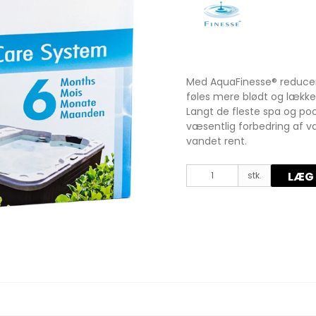
Hydropool reservedele
Marquis reservedele
Med AquaFinesse® reducere
føles mere blødt og lækker
Langt de fleste spa og po
væsentlig forbedring af v
vandet rent.
LÆG 
stk.