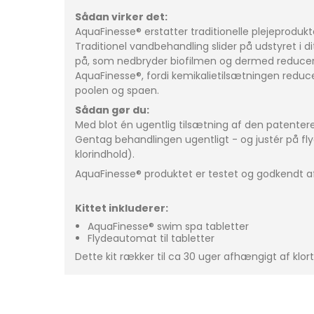
Sådan virker det:
AquaFinesse® erstatter traditionelle plejeproduk
Traditionel vandbehandling slider på udstyret i
på, som nedbryder biofilmen og dermed reducerer 
AquaFinesse®, fordi kemikalietilsætningen reducer
poolen og spaen.
Sådan gør du:
Med blot én ugentlig tilsætning af den patenterede
Gentag behandlingen ugentligt - og justér på fl
klorindhold).
AquaFinesse® produktet er testet og godkendt af
Kittet inkluderer:
AquaFinesse® swim spa tabletter
Flydeautomat til tabletter
Dette kit rækker til ca 30 uger afhængigt af klort