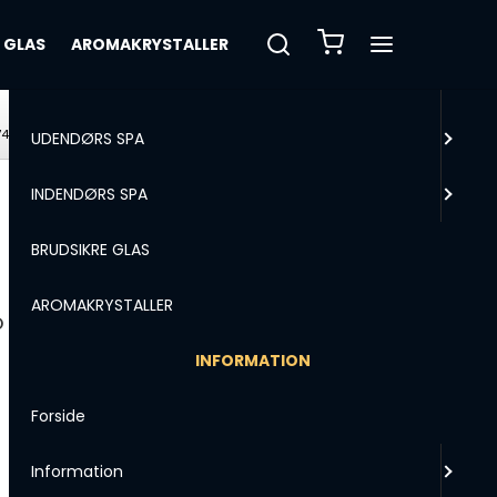
MENU
 GLAS
AROMAKRYSTALLER
VILDMARKSBAD
GRATIS FRAGT
74
v/køb over 1.500 kr.
UDENDØRS SPA
INDENDØRS SPA
BRUDSIKRE GLAS
AROMAKRYSTALLER
 Swim Spa Box
INFORMATION
Forside
Information