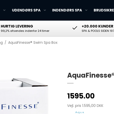
D
UDENDØRS SPA
INDENDØRS SPA
BRUDSIKRE
HURTIG LEVERING
+20.000 KUNDER
99,2% afsendes indenfor 24 timer
SPA & POOLS SIDEN 19
Blue Connect
Teststrips
ng
/
AquaFinesse® Swim Spa Box
Lovibond digital måler
Testsæt med tabletter
ICO vandtester
AquaFinesse®
1595.00
AL-KO dykpumpe
Vejl. pris 1.595,00 DKK
Balboa reservedele