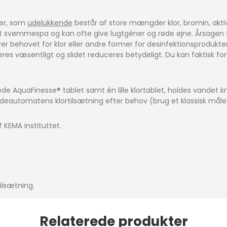
ter, som
udelukkende
består af store mængder klor, bromin, aktiv
 dit svømmespa og kan ofte give lugtgéner og røde øjne. Årsagen
behovet for klor eller andre former for desinfektionsprodukter.
es væsentligt og slidet reduceres betydeligt. Du kan faktisk forv
 AquaFinesse® tablet samt én lille klortablet, holdes vandet kryst
ydeautomatens klortilsætning efter behov (brug et klassisk mål
 KEMA instituttet.
ilsætning.
Relaterede produkter