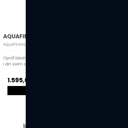
AQUAFINESSE® SWIM SPA BOX
AquaFinesse
Opnå blødt lækkert vand og reducér samtidigt klorforbruget
i din swim spa med op til 70%.
1.595,00 DKK
VIS PRODUKT