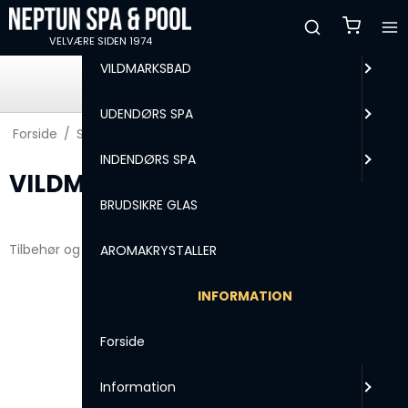
MENU
VELVÆRE SIDEN 1974
VILDMARKSBAD
HURTIG LEVERING
99,2% afsendes indenfor 24 timer
UDENDØRS SPA
Forside
/
Shop
INDENDØRS SPA
VILDMARKSBAD
BRUDSIKRE GLAS
Tilbehør og vandpleje til vildmarksbade
AROMAKRYSTALLER
INFORMATION
Forside
Information