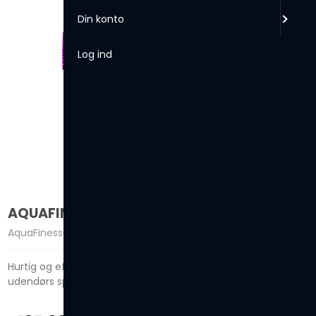
Din konto
Log ind
AQUAFINESSE® FILTERCLEANER
AquaFinesse
Hurtig og effektiv rengøring af snavsede filterpatroner i
udendørs spa og pools.