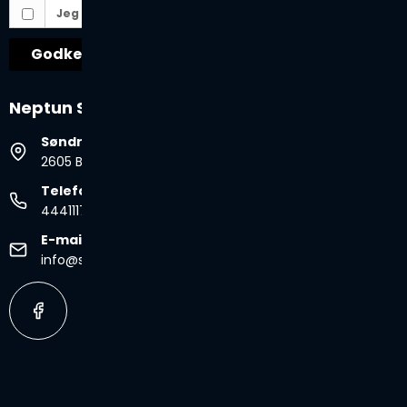
Jeg vil gerne tilmeldes nyhedsbrevet
Godkend
Neptun Spa & Pool
Søndre Ringvej 35B
2605 Brøndby, Danmark
Telefonnr.
44411177
E-mail
info@spabad.dk
2026 © Neptun Spa & Pool.