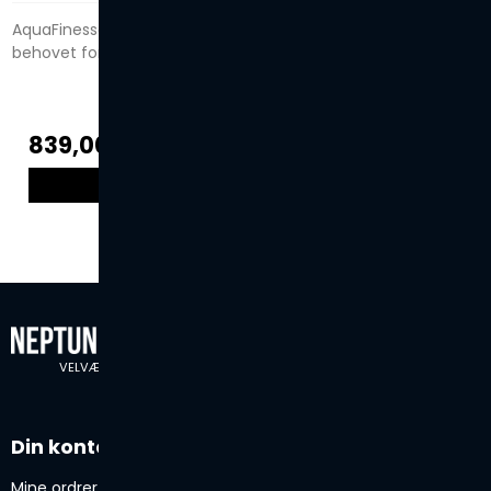
AquaFinesse® gør vandbehandling nem, enkel og reducerer
behovet for kemikalier med op til 70%
839,00 DKK
VIS PRODUKT
VELVÆRE SIDEN 1974
Din konto
Mine ordrer