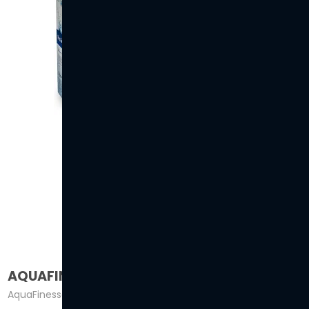
AQUAFINESSE® UDENDØRS SPA
AquaFinesse