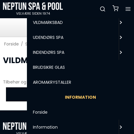
MENU
VELVÆRE SIDEN 1974
VILDMARKSBAD
HURTIG LEVERING
99,2% afsendes indenfor 24 timer
UDENDØRS SPA
Forside
/
Shop
/
VILDMARKSBAD
INDENDØRS SPA
VILDMARKSBAD
BRUDSIKRE GLAS
Tilbehør og vandpleje til vildmarksbade
AROMAKRYSTALLER
Ingen produkter fundet.
INFORMATION
Forside
Information
VELVÆRE SIDEN 1974