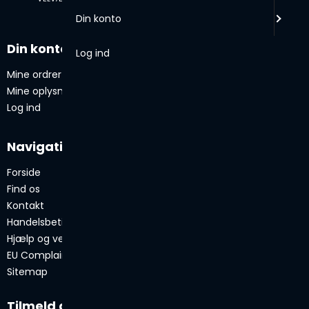
Din konto
Din konto
Log ind
Mine ordrer
Mine oplysninger
Log ind
Navigation
Forside
Find os
Kontakt
Handelsbetingelser
Hjælp og vejledning
EU Complaint System ODR
Sitemap
Tilmeld dig vores nyhedsbrev