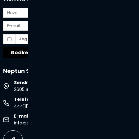
Jeg vil gerne tilmeldes nyhedsbrevet
Godkend
Neptun Spa & Pool
Søndre Ringvej 35B
2605 Brøndby, Danmark
Telefonnr.
44411177
E-mail
info@spabad.dk