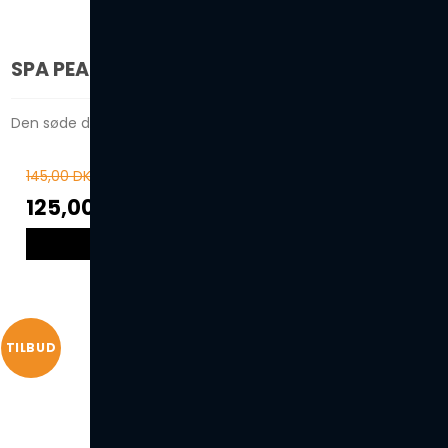
SPA PEARLS - CARIBBEAN NIGHTS
Den søde duft af Pina Colada med noter af ananas og kokos
145,00 DKK
125,00 DKK
VIS PRODUKT
TILBUD