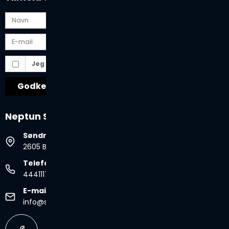
Jeg vil gerne tilmeldes nyhedsbrevet
Godkend
Neptun Spa & Pool
Søndre Ringvej 35B
2605 Brøndby, Danmark
Telefonnr.
44411177
E-mail
info@spabad.dk