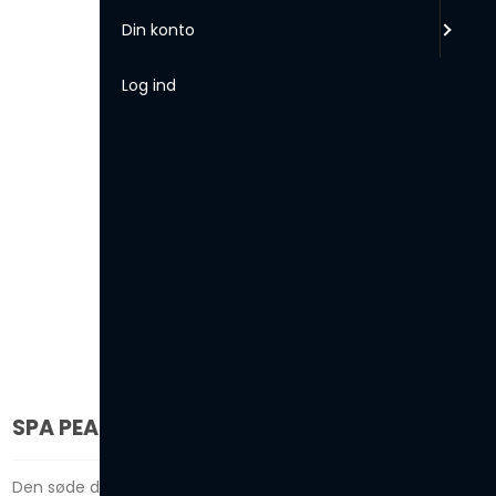
Din konto
Log ind
SPA PEARLS - AMARETTO
Den søde duft af Amaretto med noter af vanilje, mandler og