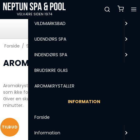
MENU
VELVÆRE SIDEN 1974
VILDMARKSBAD
+20.000 KUNDER
SPA & POOLS SIDEN 1974
UDENDØRS SPA
Forside
/
Shop
/
AROMAKRYSTALLER
INDENDØRS SPA
AROMAKRYSTALLER
BRUDSIKRE GLAS
Aromakrystaller i høj kvalitet specialdesignet til udendørs spa,
AROMAKRYSTALLER
som ikke forurener eller skummer i vandet.
Giver en skøn duft i dampen fra det varme vand i 10 - 20
INFORMATION
minutter.
Forside
TILBUD
Information