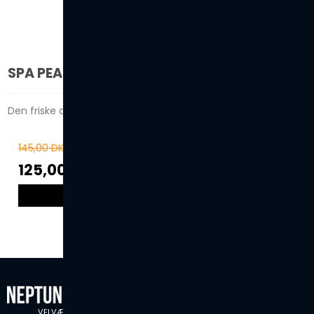
SPA PEARLS - SERENITY PEONIES
Den friske duft af blomstereng!
145,00 DKK
125,00 DKK
VIS PRODUKT
VELVÆRE SIDEN 1974