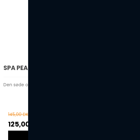
SPA PEARLS - APPLE PEAR
Den søde og friske duft af æbler og pærer!
145,00 DKK
125,00 DKK
VIS PRODUKT