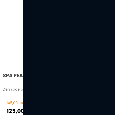
SPA PEARLS - RAZZBERRY
Den søde og friske duft af hindbær!
145,00 DKK
125,00 DKK