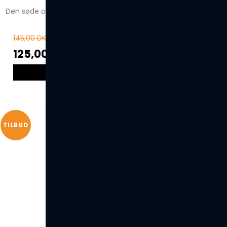
Den søde og friske duft af kiwi!
145,00 DKK
125,00 DKK
VIS PRODUKT
TILBUD