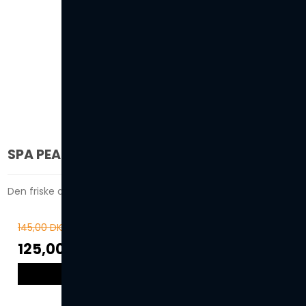
SPA PEARLS - PASSION FLOWER
Den friske duft af passionsblomst!
145,00 DKK
125,00 DKK
VIS PRODUKT