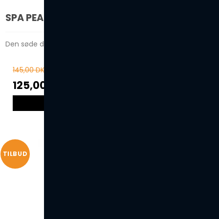
SPA PEARLS - POMEGRANATE
Den søde duft af granatæble!
145,00 DKK
125,00 DKK
VIS PRODUKT
TILBUD