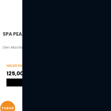
SPA PEARLS - EUCALYPTUS & PEPPERMINT
Den eksotiske duft af eukalyptus og pebermynte!
145,00 DKK
125,00 DKK
VIS PRODUKT
TILBUD