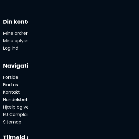
Din konto
Mine ordrer
Mine oplysninger
Log ind
Navigation
Forside
Find os
Kontakt
Handelsbetingelser
Hjælp og vejledning
EU Complaint System ODR
Sitemap
Tilmeld dig vores nyhedsbrev