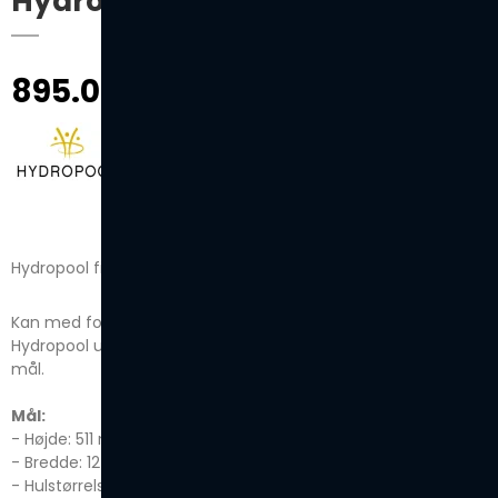
Hydropool SelfCleaning filter
895.00
Hydropool filter til selvrensende spabade.
Kan med fordel bruges i alle årgange af selvrensende
Hydropool udendørs spabade, som bruger filter i samme
mål.
Mål:
- Højde: 511 mm.
- Bredde: 127 mm.
- Hulstørrelse: 54 mm.