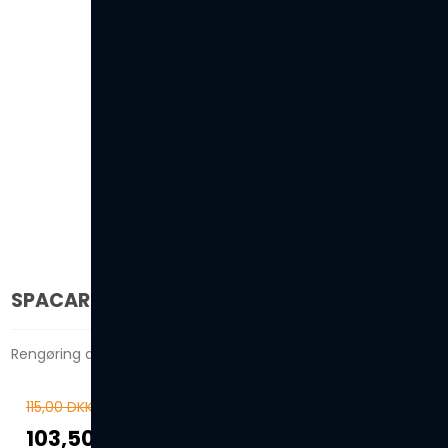
SPACARE FILTER CLEANER 500 ML
Rengøring af snavsede filterpatroner i udendørs spa.
115,00 DKK
103,50 DKK