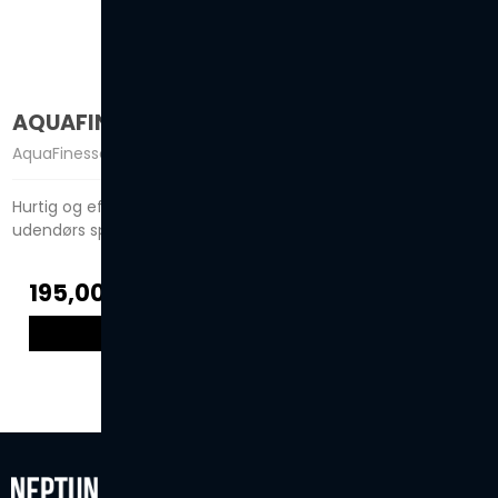
AQUAFINESSE® FILTERCLEANER
AquaFinesse
Hurtig og effektiv rengøring af snavsede filterpatroner i
udendørs spa og pools.
195,00 DKK
VIS PRODUKT