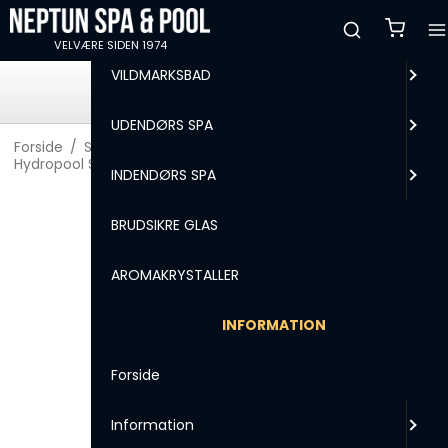
MENU
VELVÆRE SIDEN 1974
VILDMARKSBAD
HURTIG LEVERING
99,2% afsendes indenfor 24 timer
UDENDØRS SPA
Forside
/
Shop
/
UDENDØRS SPA
/
Filtre
/
Hydropool SelfCleaning filter
INDENDØRS SPA
BRUDSIKRE GLAS
AROMAKRYSTALLER
INFORMATION
Forside
Information