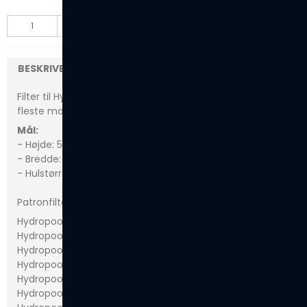
LÆG I KURV
stk.
BESKRIVELSE
Filter til Hydropool SelfCleaning spabade - Passer til de
fleste modeller i SelfCleaning serien (se liste nedenfor).
Mål:
- Højde: 511 mm.
- Bredde: 127 mm.
- Hulstørrelse: 54 mm.
Patronfilteret passer bl.a. til disse modeller;
Hydropool 300
Hydropool 379
Hydropool 395
Hydropool 495
Hydropool 455
Hydropool 570