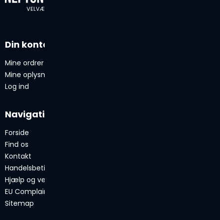
VELVÆRE SIDEN 1974
Din konto
Mine ordrer
Mine oplysninger
Log ind
Navigation
Forside
Find os
Kontakt
Handelsbetingelser
Hjælp og vejledning
EU Complaint System ODR
Sitemap