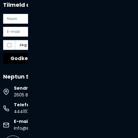
Tilmeld dig vores nyhedsbrev
Jeg vil gerne tilmeldes nyhedsbrevet
Godkend
Neptun Spa & Pool
Søndre Ringvej 35B
2605 Brøndby, Danmark
Telefonnr.
44411177
E-mail
info@spabad.dk