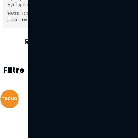
Hydropool Self-Cleaning Swim Spa
HUSK
at patronfiltre til udendørs spa / swimspa bør
udskiftes efter 9 - 12 måneder uanset mærke.
Relaterede produkter
Filtre
TILBUD